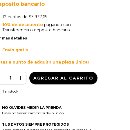
eposito bancario
12
cuotas de
$3.937,65
10% de descuento
pagando con
Transferencia o deposito bancario
r más detalles
Envío gratis
stas a punto de adquirir una pieza única!
1
en stock
NO OLVIDES MEDIR LA PRENDA
Estas no tienen cambio ni devolución
TUS DATOS SIEMPRE PROTEGIDOS
Aseguramos tus datos en todo momento, cuidando la