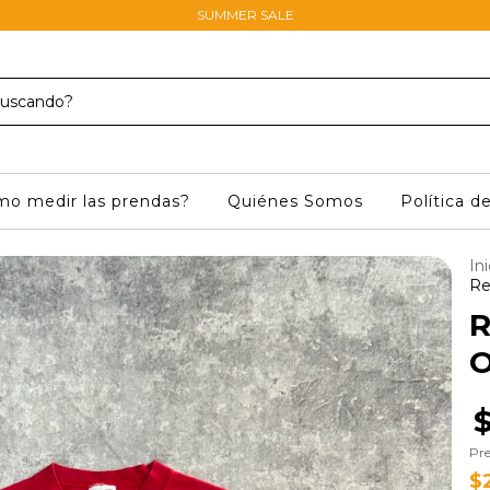
SUMMER SALE
o medir las prendas?
Quiénes Somos
Política d
Ini
Re
R
O
$
Pre
$