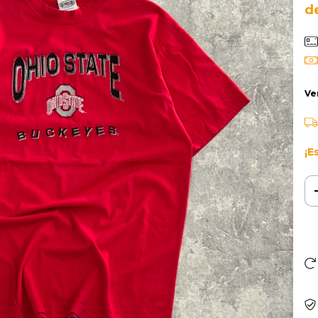
d
Ve
¡E