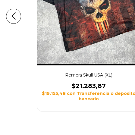
S/M)
Remera Skull USA (XL)
$21.283,87
 deposito
$19.155,48
con
Transferencia o deposit
bancario