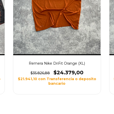
Remera Nike DriFit Orange (XL)
$24.379,00
$35.826,88
o
$21.941,10
con
Transferencia o deposito
bancario