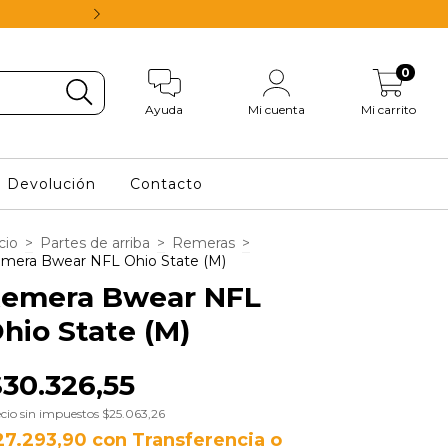
HASTA 40% OFF EN S
0
Ayuda
Mi cuenta
Mi carrito
e Devolución
Contacto
cio
>
Partes de arriba
>
Remeras
>
mera Bwear NFL Ohio State (M)
emera Bwear NFL
hio State (M)
30.326,55
cio sin impuestos
$25.063,26
27.293,90
con
Transferencia o