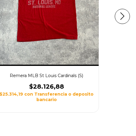
Remera MLB St Louis Cardinals (S)
Reme
$28.126,88
$25.314,19
con
Transferencia o deposito
$21.616,
bancario