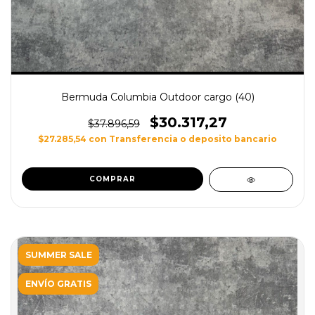
Bermuda Columbia Outdoor cargo (40)
$30.317,27
$37.896,59
$27.285,54
con
Transferencia o deposito bancario
SUMMER SALE
ENVÍO GRATIS