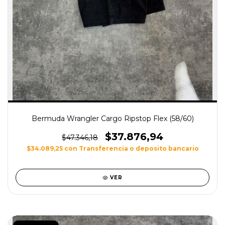
Bermuda Wrangler Cargo Ripstop Flex (58/60)
$37.876,94
$47.346,18
$34.089,25
con
Transferencia o deposito bancario
VER