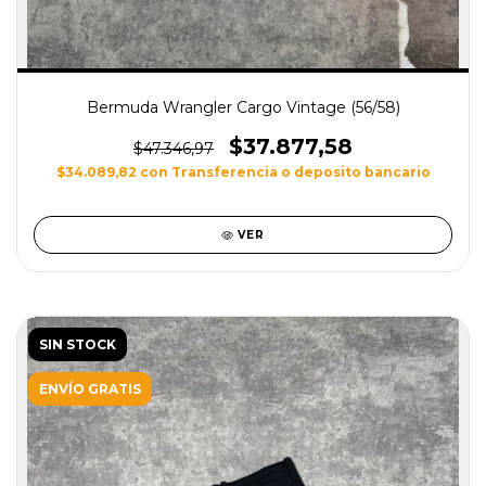
Bermuda Wrangler Cargo Vintage (56/58)
$37.877,58
$47.346,97
$34.089,82
con
Transferencia o deposito bancario
VER
SIN STOCK
ENVÍO GRATIS