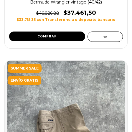
Bermuda Wrangler vintage (40/42)
$37.461,50
$46.826,88
$33.715,35
con
Transferencia o deposito bancario
SUMMER SALE
ENVÍO GRATIS