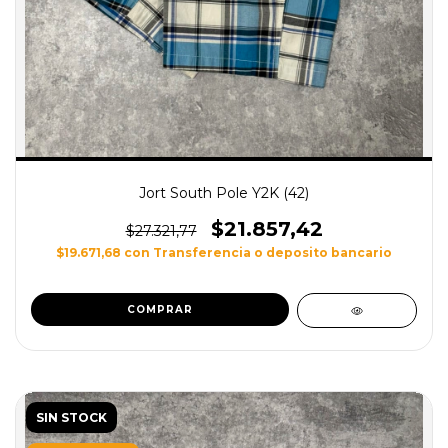
Jort South Pole Y2K (42)
$21.857,42
$27.321,77
$19.671,68
con
Transferencia o deposito bancario
SIN STOCK