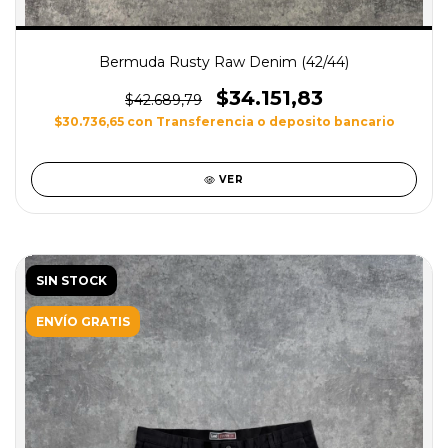
Bermuda Rusty Raw Denim (42/44)
$34.151,83
$42.689,79
$30.736,65
con
Transferencia o deposito bancario
VER
SIN STOCK
ENVÍO GRATIS