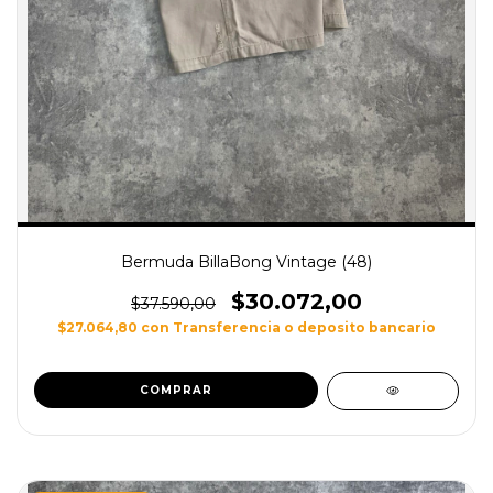
Bermuda BillaBong Vintage (48)
$30.072,00
$37.590,00
$27.064,80
con
Transferencia o deposito bancario