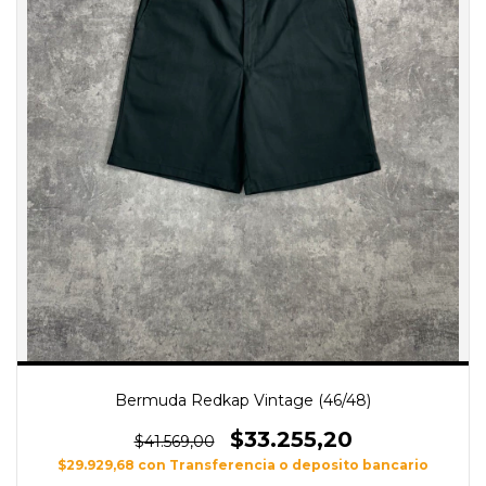
Bermuda Redkap Vintage (46/48)
$33.255,20
$41.569,00
$29.929,68
con
Transferencia o deposito bancario