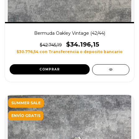
Bermuda Oakley Vintage (42/44)
$34.196,15
$42.745,19
$30.776,54
con
Transferencia o deposito bancario
SUMMER SALE
ENVÍO GRATIS