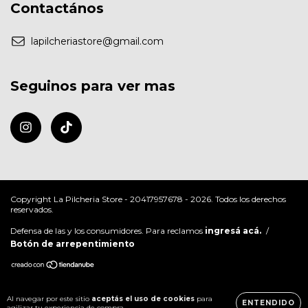
Contactános
lapilcheriastore@gmail.com
Seguinos para ver mas
Copyright La Pilcheria Store - 20417957678 - 2026. Todos los derechos
reservados.
Defensa de las y los consumidores. Para reclamos
ingresá acá.
/
Botón de arrepentimiento
Al navegar por este sitio
aceptás el uso de cookies
para
ENTENDIDO
agilizar tu experiencia de compra.